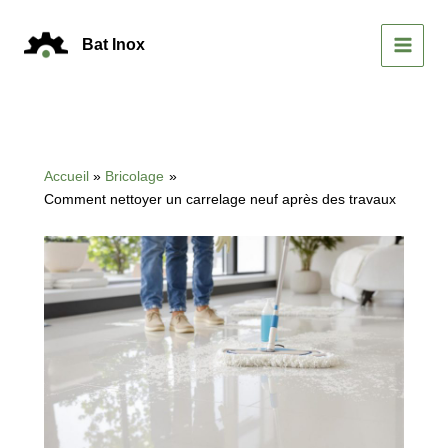
Aller
au
Bat Inox
contenu
MAIN
MEN
Accueil
Bricolage
Comment nettoyer un carrelage neuf après des travaux