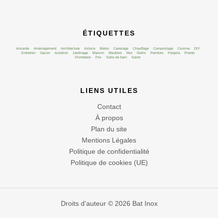
ÉTIQUETTES
Amiante
Aménagement
Architecture
Astuce
Béton
Carrelage
Chauffage
Compostage
Cuisine
DIY
Entretien
Gazon
Isolation
Jardinage
Maison
Meubles
Mur
Outils
Peinture
Pergola
Plante
Plomberie
Prix
Salle de bain
Salon
LIENS UTILES
Contact
À propos
Plan du site
Mentions Légales
Politique de confidentialité
Politique de cookies (UE)
Droits d'auteur © 2026 Bat Inox