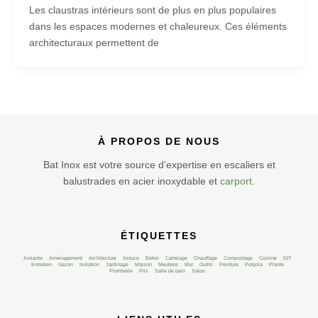
Les claustras intérieurs sont de plus en plus populaires
dans les espaces modernes et chaleureux. Ces éléments
architecturaux permettent de
À PROPOS DE NOUS
Bat Inox est votre source d'expertise en escaliers et
balustrades en acier inoxydable et
carport
.
ÉTIQUETTES
Amiante
Aménagement
Architecture
Astuce
Béton
Carrelage
Chauffage
Compostage
Cuisine
DIY
Entretien
Gazon
Isolation
Jardinage
Maison
Meubles
Mur
Outils
Peinture
Pergola
Plante
Plomberie
Prix
Salle de bain
Salon