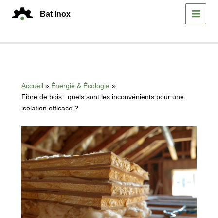
Aller
Bat Inox
au
MAIN
contenu
MEN
Accueil
Énergie & Écologie
Fibre de bois : quels sont les inconvénients pour une
isolation efficace ?