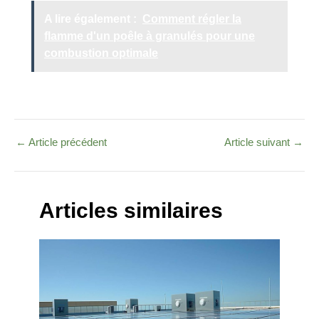
A lire également :
Comment régler la
flamme d'un poêle à granulés pour une
combustion optimale
←
Article précédent
Article suivant
→
Articles similaires